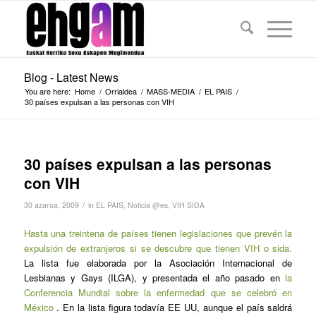
Blog - Latest News
You are here:
Home
/
Orrialdea
/
MASS-MEDIA
/
EL PAIS
/
30 países expulsan a las personas con VIH
30 países expulsan a las personas
con VIH
/
30 azaroa, 2009
in
EL PAIS
,
Noticia @es
,
VIH SIDA
Hasta una treintena de países tienen legislaciones que prevén la
expulsión de extranjeros si se descubre que tienen VIH o sida.
La lista fue elaborada por la Asociación Internacional de
Lesbianas y Gays (ILGA), y presentada el año pasado en
la
Conferencia Mundial sobre la enfermedad que se celebró en
México
. En la lista figura todavía EE UU, aunque el país saldrá